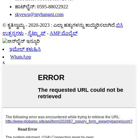
ಹಾಟ್‌ಲೈನ್:
0595-88022922
skyewu@mybangni.com
© ಕೃತಿಸ್ವಾಮ್ಯ - 2020-2023 : ಎಲ್ಲಾ ಹಕ್ಕುಗಳನ್ನು ಕಾಯ್ದಿರಿಸಲಾಗಿದೆ.
ಬಿಸಿ
ಉತ್ಪನ್ನಗಳು
-
ಸೈಟ್ಮ್ಯಾಪ್
-
AMP ಮೊಬೈಲ್
ಇಮೇಲ್ ಕಳುಹಿಸಿ
WhatsApp
x