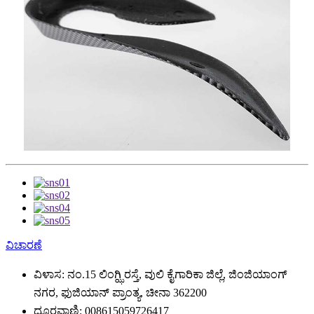
ವಿಚಾರಣೆ
ವಿಳಾಸ:
ನಂ.15 ಲಿಂಗ್ಝಿ ರಸ್ತೆ, ವುಲಿ ಕೈಗಾರಿಕಾ ಜಿಲ್ಲೆ, ಜಿಂಜಿಯಾಂಗ್
ನಗರ, ಫುಜಿಯಾನ್ ಪ್ರಾಂತ್ಯ, ಚೀನಾ 362200
ದೂರವಾಣಿ:
008615059726417