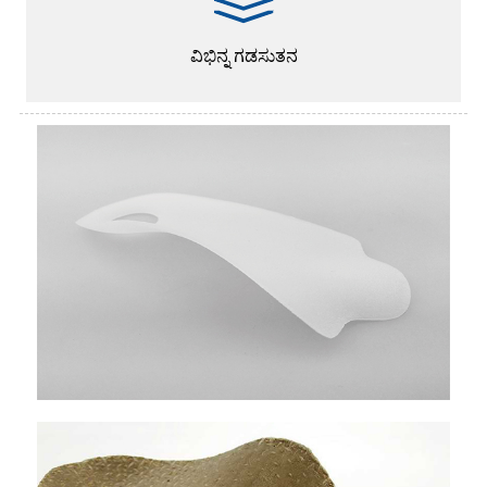
ವಿಭಿನ್ನ ಗಡಸುತನ