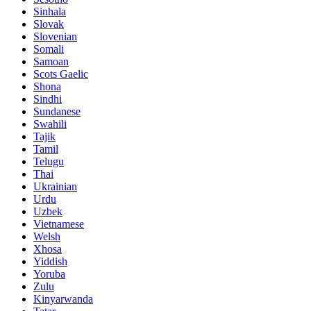
Sinhala
Slovak
Slovenian
Somali
Samoan
Scots Gaelic
Shona
Sindhi
Sundanese
Swahili
Tajik
Tamil
Telugu
Thai
Ukrainian
Urdu
Uzbek
Vietnamese
Welsh
Xhosa
Yiddish
Yoruba
Zulu
Kinyarwanda