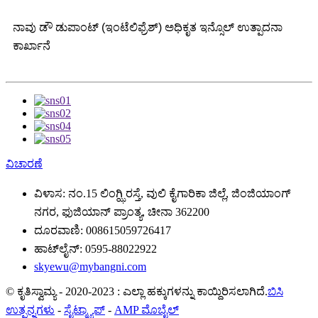
ನಾವು ಡೌ ಡುಪಾಂಟ್ (ಇಂಟೆಲಿಫ್ರೆಶ್) ಅಧಿಕೃತ ಇನ್ಸೊಲ್ ಉತ್ಪಾದನಾ
ಕಾರ್ಖಾನೆ
ವಿಚಾರಣೆ
ವಿಳಾಸ:
ನಂ.15 ಲಿಂಗ್ಝಿ ರಸ್ತೆ, ವುಲಿ ಕೈಗಾರಿಕಾ ಜಿಲ್ಲೆ, ಜಿಂಜಿಯಾಂಗ್
ನಗರ, ಫುಜಿಯಾನ್ ಪ್ರಾಂತ್ಯ, ಚೀನಾ 362200
ದೂರವಾಣಿ:
008615059726417
ಹಾಟ್‌ಲೈನ್:
0595-88022922
skyewu@mybangni.com
© ಕೃತಿಸ್ವಾಮ್ಯ - 2020-2023 : ಎಲ್ಲಾ ಹಕ್ಕುಗಳನ್ನು ಕಾಯ್ದಿರಿಸಲಾಗಿದೆ.
ಬಿಸಿ
ಉತ್ಪನ್ನಗಳು
-
ಸೈಟ್ಮ್ಯಾಪ್
-
AMP ಮೊಬೈಲ್