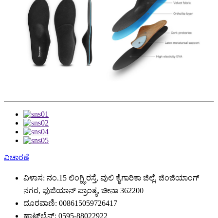
ವಿಚಾರಣೆ
ವಿಳಾಸ:
ನಂ.15 ಲಿಂಗ್ಝಿ ರಸ್ತೆ, ವುಲಿ ಕೈಗಾರಿಕಾ ಜಿಲ್ಲೆ, ಜಿಂಜಿಯಾಂಗ್
ನಗರ, ಫುಜಿಯಾನ್ ಪ್ರಾಂತ್ಯ, ಚೀನಾ 362200
ದೂರವಾಣಿ:
008615059726417
ಹಾಟ್‌ಲೈನ್:
0595-88022922