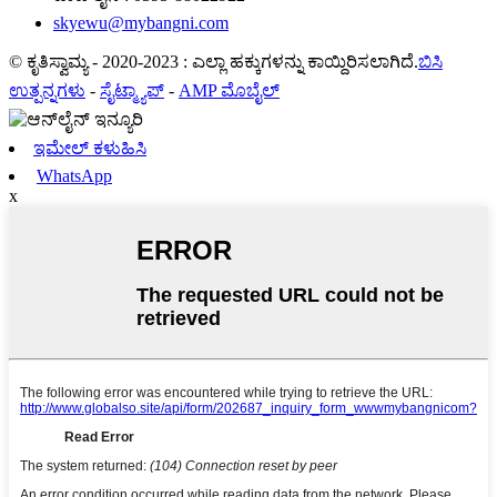
skyewu@mybangni.com
© ಕೃತಿಸ್ವಾಮ್ಯ - 2020-2023 : ಎಲ್ಲಾ ಹಕ್ಕುಗಳನ್ನು ಕಾಯ್ದಿರಿಸಲಾಗಿದೆ.
ಬಿಸಿ
ಉತ್ಪನ್ನಗಳು
-
ಸೈಟ್ಮ್ಯಾಪ್
-
AMP ಮೊಬೈಲ್
ಇಮೇಲ್ ಕಳುಹಿಸಿ
WhatsApp
x