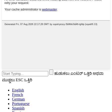
ಹುಡುಕಲು ಎಂಟರ್ ಒತ್ತಿರಿ ಅಥವಾ
ಮುಚ್ಚಲು ESC ಒತ್ತಿರಿ
English
French
German
Portuguese
Spanish