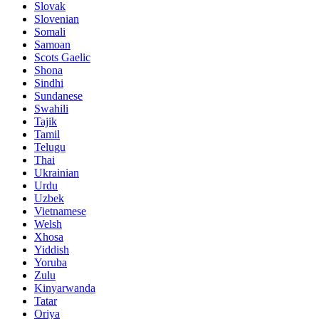
Slovak
Slovenian
Somali
Samoan
Scots Gaelic
Shona
Sindhi
Sundanese
Swahili
Tajik
Tamil
Telugu
Thai
Ukrainian
Urdu
Uzbek
Vietnamese
Welsh
Xhosa
Yiddish
Yoruba
Zulu
Kinyarwanda
Tatar
Oriya